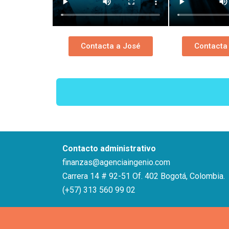
Contacta a José
Contacta
Contacto administrativo
finanzas@agenciaingenio.com
Carrera 14 # 92-51 Of. 402 Bogotá, Colombia.
(+57) 313 560 99 02