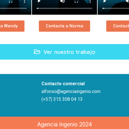
 a Wendy
Contacta a Norma
Contact
Ver nuestro trabajo
Contacto comercial
alfonso@agenciaingenio.com
(+57) 315 308 04 13
Agencia Ingenio 2024